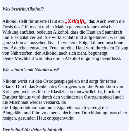
Was bewirkt Alkohol?
„
Zellgift
„
Alkohol stellt für unsere Haut ein
dar. Auch wenn die
Dosis das Gift macht und in Maßen genossen keine toxische
Wirkung entfaltet, bedeutet Alkohol, dass die Haut an Spannkraft
und Elastizität verliert. Sie wirkt schlaff und aufgedunsen, was uns
ganz schön alt aussehen lässt. In weiterer Folge können unschöne
rote Äderchen entstehen. Fette, unreine Haut wird durch den Entzug
von Nährstoffen, den Alkohol nach sich zieht, begünstigt.
Deine Mischhaut wird also durch Alkohol ungünstig beeinflusst.
Wie schaut`s mit Nikotin aus?
Nikotin wirkt auf den
Östrogenspiegel
ein und sorgt für fetten
Glanz. Durch das Senken des Östrogens wird die Produktion von
Kollagen, welches für die Elastizität verantwortlich ist, blockiert.
Darüber hinaus wird durch den veränderten Östrogenspiegel auch
die Mischhaut wieder verstärkt, da
die
Talgproduktion
zunimmt.
Zigarettenrauch
verengt die
Blutgefäße und führt zu einer schlechteren Durchblutung, was einer
rosigen, gesunden Haut entgegenwirkt.
Der Schlaf für deine Schönheit