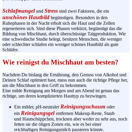
Schlafmangel
Stress
und
sind zwei Faktoren, die ein
unschönes Hautbild
begünstigen. Besonders in den
Ruhephasen in der Nacht erholt sich die Haut und die Zellen
regenerieren sich. Sind diese Phasen verkürzt, begünstigt das die
Bildung von Mischhaut, durch überschüssige
Talgproduktion
. Wie
eine schwedische Studie belegt, besitzen Menschen, die weniger
oder schlechter schlafen ein weniger schönes Hautbild als gute
Schläfer.
Wie reinigst du Mischhaut am besten?
Nachdem Du bislang die Ernährung, den Genuss von Alkohol und
Deinen Schlaf optimiert hast, muss nun auch die richtige Pflege her,
um die Mischhaut in den Griff zu bekommen.
Eine milde Reinigung am Morgen und am Abend ist genau das
richtige, um deren komplizierten Hauttyp zu bezwingen.
Reinigungsschaum
Ein milder,
pH-neutraler
oder
Reinigungsgel
ein
entfernen
Makeup-Reste
, Staub
und
Hautschüppchen
, trocknen aber weder zu sehr aus, noch
fetten sie die öligen Zonen ein, wie es bei einer
reichhaltigen
Reinigungsmilch
passieren könnte.