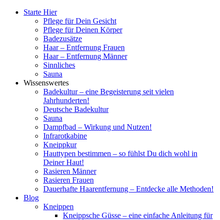
Starte Hier
Pflege für Dein Gesicht
Pflege für Deinen Körper
Badezusätze
Haar – Entfernung Frauen
Haar – Entfernung Männer
Sinnliches
Sauna
Wissenswertes
Badekultur – eine Begeisterung seit vielen
Jahrhunderten!
Deutsche Badekultur
Sauna
Dampfbad – Wirkung und Nutzen!
Infrarotkabine
Kneippkur
Hauttypen bestimmen – so fühlst Du dich wohl in
Deiner Haut!
Rasieren Männer
Rasieren Frauen
Dauerhafte Haarentfernung – Entdecke alle Methoden!
Blog
Kneippen
Kneippsche Güsse – eine einfache Anleitung für