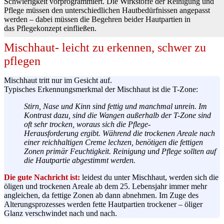
Schwierigkeit vorprogrammiert. Die Wirkstoffe der Reinigung und
Pflege müssen den unterschiedlichen
Hautbedürfnissen
angepasst
werden – dabei müssen die Begehren beider Hautpartien in
das
Pflegekonzept
einfließen.
Mischhaut- leicht zu erkennen, schwer zu
pflegen
Mischhaut tritt nur im Gesicht auf.
Typisches
Erkennungsmerkmal
der Mischhaut ist die
T-Zone
:
Stirn, Nase und Kinn sind fettig und manchmal unrein. Im
Kontrast dazu, sind die Wangen außerhalb der
T-Zone
sind
oft sehr trocken, woraus sich die
Pflege-
Herausforderung
ergibt. Während die trockenen Areale nach
einer reichhaltigen Creme lechzen, benötigen die fettigen
Zonen primär Feuchtigkeit. Reinigung und Pflege sollten auf
die
Hautpartie
abgestimmt werden.
Die gute Nachricht ist:
leidest du unter Mischhaut, werden sich die
öligen und trockenen Areale ab dem 25. Lebensjahr immer mehr
angleichen, da fettige Zonen ab dann abnehmen. Im Zuge des
Alterungsprozesses werden fette Hautpartien trockener – öliger
Glanz verschwindet nach und nach.