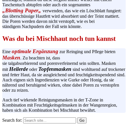
Taschentuch abtupfen oder auch ein sogenanntes
„
Blotting
Paper
„
verwenden, das wie ein
Löschblatt
fungiert:
das überschüssige
Hautfett
wird absorbiert und der Teint mattiert.
Die Poren werden davon nicht verstopft, wie es bei
ständigem
Nachpudern
der Fall sein könnte.
Was du bei Mischhaut noch tun kannst
optimale Ergänzung
Eine
zur
Reinging
und Pflege bieten
Masken
. Zu beachten ist, dass
sie
talgabsorbierend
und
porenverfeinernd
sein sollten. Masken
Heilerde
Topfenmasken
mit
oder
sind wohltuend auf trockener
und fetter Haut, da sie ausgleichend und
feuchtigkeitsspendend
sind.
Auch eignen sich Ingredienzien wie Gurke oder Honig, da sie
nährend und beruhigend wirken, ohne dabei Poren zu verstopfen
oder zu reizen.
Auch tief wirkende
Reinigungsmasken
in der
T-Zone
in
Kombination mit
Feuchtigkeitsgelmasken
in der
Wangenregion
,
haben sich als Kombination bei Mischhaut bewährt.
Search for: