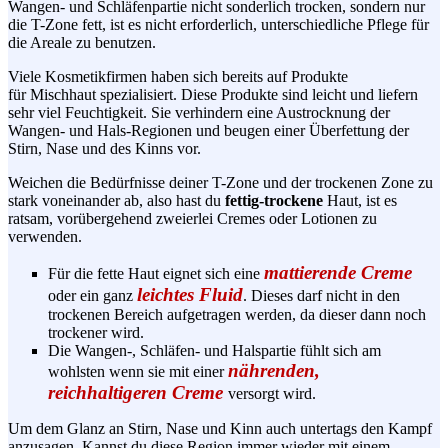
Wangen- und
Schläfenpartie
nicht sonderlich trocken, sondern nur
die
T-Zone
fett, ist es nicht erforderlich, unterschiedliche Pflege für
die Areale zu benutzen.
Viele
Kosmetikfirmen
haben sich bereits auf Produkte
für Mischhaut spezialisiert. Diese Produkte sind leicht und liefern
sehr viel Feuchtigkeit. Sie verhindern eine Austrocknung der
Wangen- und
Hals-Regionen
und beugen einer
Überfettung
der
Stirn, Nase und des Kinns vor.
Weichen die Bedürfnisse deiner
T-Zone
und der trockenen Zone zu
stark voneinander ab, also hast du
fettig-trockene
Haut, ist es
ratsam, vorübergehend zweierlei Cremes oder Lotionen zu
verwenden.
mattierende Creme
Für die fette Haut eignet sich eine
leichtes Fluid
oder ein ganz
. Dieses darf nicht in den
trockenen Bereich aufgetragen werden, da dieser dann noch
trockener wird.
Die Wangen-, Schläfen- und
Halspartie
fühlt sich am
nährenden,
wohlsten wenn sie mit einer
reichhaltigeren Creme
versorgt wird.
Um dem Glanz an Stirn, Nase und Kinn auch
untertags
den Kampf
anzusagen, Kannst du diese Region immer wieder mit einem