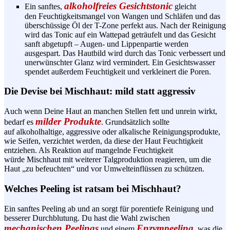
alkoholfreies
Gesichtstonic
Ein sanftes,
gleicht
den
Feuchtigkeitsmangel
von Wangen und Schläfen und das
überschüssige Öl der
T-Zone
perfekt aus. Nach der Reinigung
wird das
Tonic
auf ein
Wattepad
geträufelt und das Gesicht
sanft abgetupft – Augen- und
Lippenpartie
werden
ausgespart. Das Hautbild wird durch das
Tonic
verbessert und
unerwünschter Glanz wird vermindert. Ein Gesichtswasser
spendet außerdem Feuchtigkeit und verkleinert die Poren.
Die Devise bei Mischhaut: mild statt aggressiv
Auch wenn Deine Haut an manchen Stellen fett und unrein wirkt,
milder Produkte
bedarf es
. Grundsätzlich sollte
auf
alkoholhaltige
, aggressive oder alkalische
Reinigungsprodukte
,
wie Seifen, verzichtet werden, da diese der Haut Feuchtigkeit
entziehen. Als Reaktion auf mangelnde Feuchtigkeit
würde Mischhaut mit weiterer
Talgproduktion
reagieren, um die
Haut „zu befeuchten“ und vor Umwelteinflüssen zu schützen.
Welches Peeling ist ratsam bei Mischhaut?
Ein sanftes Peeling ab und an sorgt für
porentiefe
Reinigung und
besserer Durchblutung. Du hast die Wahl zwischen
mechanischen
Peelings
Enzympeeling
und einem
, was die