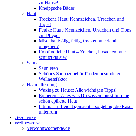
zu Hause!
Kneippsche Bäder
Haut
Trockene Haut: Kennzeichen, Ursachen und
Tipps!
Fettige Haut: Kennzeichen, Ursachen und Tipps
zur Pflege!
Mischhaut: ölig, fettig, trocken wie damit
umgehen?
Empfindliche Haut – Zeichen, Ursachen, wie
schützt du sie?
Sauna
Saunieren
Schönes Saunazubehör für den besonderen
Wellnessfaktor
Haarentfernung
Waxing zu Hause: Alle wichtigen Tipps!
Epilieren – Alles was Du wissen musst für eine
schön epilierte Haut
Intimrasur: Leicht gemacht – so gelingt die Rasur
untenrum
Geschenke
Wellnessreisen
Verwöhnwochende.de