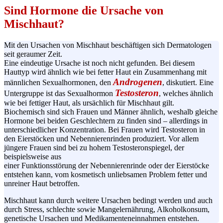
Sind Hormone die Ursache von
Mischhaut?
Mit den Ursachen von Mischhaut beschäftigen sich Dermatologen
seit geraumer Zeit.
Eine eindeutige Ursache ist noch nicht gefunden. Bei diesem
Hauttyp wird ähnlich wie bei fetter Haut ein Zusammenhang mit
Androgenen
männlichen
Sexualhormonen
, den
, diskutiert. Eine
Testosteron
Untergruppe ist das
Sexualhormon
, welches ähnlich
wie bei fettiger Haut, als ursächlich für Mischhaut gilt.
Biochemisch sind sich Frauen und Männer ähnlich, weshalb gleiche
Hormone bei beiden Geschlechtern zu finden sind – allerdings in
unterschiedlicher Konzentration. Bei Frauen wird Testosteron in
den
Eierstöcken
und
Nebennierenrinden
produziert. Vor allem
jüngere Frauen sind bei zu hohem
Testosteronspiegel
, der
beispielsweise aus
einer
Funktionsstörung
der
Nebennierenrinde
oder der Eierstöcke
entstehen kann, vom kosmetisch unliebsamen Problem fetter und
unreiner Haut betroffen.
Mischhaut kann durch weitere Ursachen bedingt werden und auch
durch Stress, schlechte sowie Mangelernährung, Alkoholkonsum,
genetische Ursachen und
Medikamenteneinnahmen
entstehen.