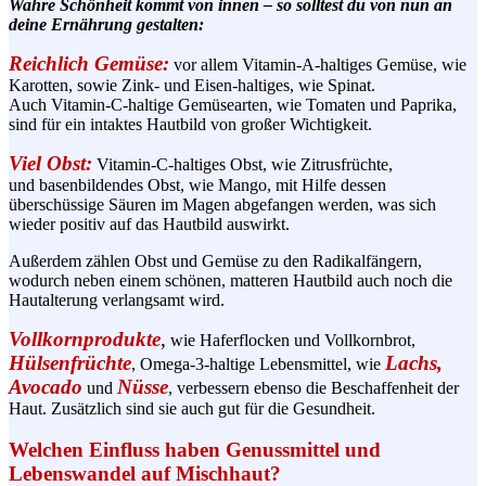
Wahre Schönheit kommt von innen – so solltest du von nun an
deine Ernährung gestalten:
Reichlich Gemüse:
vor allem
Vitamin-A-haltiges
Gemüse, wie
Karotten, sowie Zink- und
Eisen-haltiges
, wie Spinat.
Auch
Vitamin-C-haltige
Gemüsearten
, wie Tomaten und Paprika,
sind für ein intaktes Hautbild von großer Wichtigkeit.
Viel Obst:
Vitamin-C-haltiges
Obst, wie Zitrusfrüchte,
und
basenbildendes
Obst, wie Mango, mit Hilfe dessen
überschüssige Säuren im Magen abgefangen werden, was sich
wieder positiv auf das Hautbild auswirkt.
Außerdem zählen Obst und Gemüse zu den
Radikalfängern
,
wodurch neben einem schönen, matteren Hautbild auch noch die
Hautalterung verlangsamt wird.
Vollkornprodukte
,
wie Haferflocken und Vollkornbrot,
Hülsenfrüchte
Lachs,
,
Omega-3-haltige
Lebensmittel, wie
Avocado
Nüsse
und
, verbessern ebenso die Beschaffenheit der
Haut. Zusätzlich sind sie auch gut für die Gesundheit.
Welchen Einfluss haben Genussmittel und
Lebenswandel auf Mischhaut?