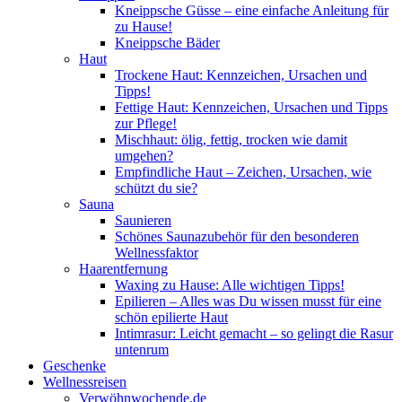
Kneippsche Güsse – eine einfache Anleitung für
zu Hause!
Kneippsche Bäder
Haut
Trockene Haut: Kennzeichen, Ursachen und
Tipps!
Fettige Haut: Kennzeichen, Ursachen und Tipps
zur Pflege!
Mischhaut: ölig, fettig, trocken wie damit
umgehen?
Empfindliche Haut – Zeichen, Ursachen, wie
schützt du sie?
Sauna
Saunieren
Schönes Saunazubehör für den besonderen
Wellnessfaktor
Haarentfernung
Waxing zu Hause: Alle wichtigen Tipps!
Epilieren – Alles was Du wissen musst für eine
schön epilierte Haut
Intimrasur: Leicht gemacht – so gelingt die Rasur
untenrum
Geschenke
Wellnessreisen
Verwöhnwochende.de