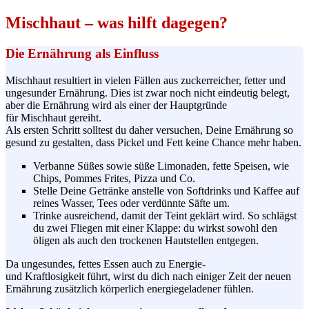
Mischhaut – was hilft dagegen?
Die Ernährung als Einfluss
Mischhaut resultiert in vielen Fällen aus
zuckerreicher
, fetter und
ungesunder Ernährung. Dies ist zwar noch nicht eindeutig belegt,
aber die Ernährung wird als einer der Hauptgründe
für Mischhaut
gereiht
.
Als ersten Schritt solltest du daher versuchen, Deine Ernährung so
gesund zu gestalten, dass Pickel und Fett keine Chance mehr haben.
Verbanne Süßes sowie süße Limonaden, fette Speisen, wie
Chips, Pommes Frites, Pizza und Co.
Stelle Deine Getränke anstelle von Softdrinks und Kaffee auf
reines Wasser, Tees oder verdünnte Säfte um.
Trinke ausreichend, damit der Teint geklärt wird. So schlägst
du zwei Fliegen mit einer Klappe: du wirkst sowohl den
öligen als auch den trockenen Hautstellen entgegen.
Da ungesundes, fettes Essen auch zu Energie-
und
Kraftlosigkeit
führt, wirst du dich nach einiger Zeit der neuen
Ernährung zusätzlich körperlich energiegeladener fühlen.