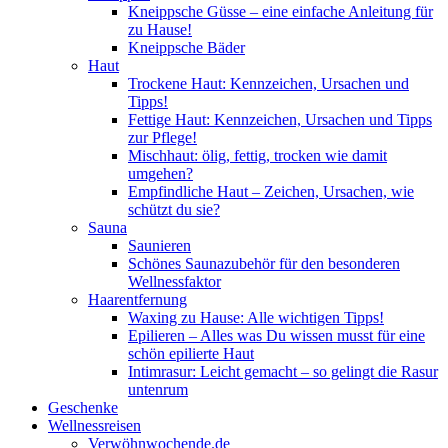
Kneippsche Güsse – eine einfache Anleitung für
zu Hause!
Kneippsche Bäder
Haut
Trockene Haut: Kennzeichen, Ursachen und
Tipps!
Fettige Haut: Kennzeichen, Ursachen und Tipps
zur Pflege!
Mischhaut: ölig, fettig, trocken wie damit
umgehen?
Empfindliche Haut – Zeichen, Ursachen, wie
schützt du sie?
Sauna
Saunieren
Schönes Saunazubehör für den besonderen
Wellnessfaktor
Haarentfernung
Waxing zu Hause: Alle wichtigen Tipps!
Epilieren – Alles was Du wissen musst für eine
schön epilierte Haut
Intimrasur: Leicht gemacht – so gelingt die Rasur
untenrum
Geschenke
Wellnessreisen
Verwöhnwochende.de