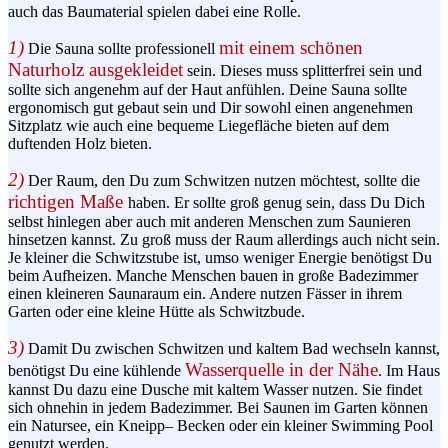
auch das Baumaterial spielen dabei eine Rolle.
1)
mit einem schönen
Die Sauna sollte professionell
Naturholz ausgekleidet
sein. Dieses muss splitterfrei sein und
sollte sich angenehm auf der Haut anfühlen. Deine Sauna sollte
ergonomisch gut gebaut sein und Dir sowohl einen angenehmen
Sitzplatz wie auch eine bequeme Liegefläche bieten auf dem
duftenden Holz bieten.
2)
Der Raum, den Du zum Schwitzen nutzen möchtest, sollte die
richtigen Maße
haben. Er sollte groß genug sein, dass Du Dich
selbst hinlegen aber auch mit anderen Menschen zum Saunieren
hinsetzen kannst. Zu groß muss der Raum allerdings auch nicht sein.
Je kleiner die
Schwitzstube
ist, umso weniger Energie benötigst Du
beim Aufheizen. Manche Menschen bauen in große Badezimmer
einen kleineren
Saunaraum
ein. Andere nutzen Fässer in ihrem
Garten oder eine kleine Hütte als
Schwitzbude
.
3)
Damit Du zwischen Schwitzen und kaltem Bad wechseln kannst,
Wasserquelle
in der Nähe
benötigst Du eine kühlende
. Im Haus
kannst Du dazu eine Dusche mit kaltem Wasser nutzen. Sie findet
sich ohnehin in jedem Badezimmer. Bei Saunen im Garten können
ein
Natursee
, ein
Kneipp
– Becken oder ein kleiner
Swimming
Pool
genutzt werden.