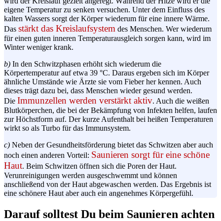
wird der Kreislauf gezielt angeregt. Während der Hitze wird er die
eigene Temperatur zu senken versuchen. Unter dem Einfluss des
kalten Wassers sorgt der Körper wiederum für eine innere Wärme.
stärkt das Kreislaufsystem
Das
des Menschen. Wer wiederum
für einen guten inneren Temperaturausgleich sorgen kann, wird im
Winter weniger krank.
b)
In den
Schwitzphasen
erhöht sich wiederum die
Körpertemperatur auf etwa 39 °C. Daraus ergeben sich im Körper
ähnliche Umstände wie Ärzte sie vom Fieber her kennen. Auch
dieses trägt dazu bei, dass Menschen wieder gesund werden.
Immunzellen
werden verstärkt aktiv
Die
. Auch die weißen
Blutkörperchen, die bei der Bekämpfung von Infekten helfen, laufen
zur Höchstform auf. Der kurze Aufenthalt bei heißen Temperaturen
wirkt so als Turbo für das Immunsystem.
c)
Neben der
Gesundheitsförderung
bietet das Schwitzen aber auch
Saunieren sorgt für eine schöne
noch einen anderen Vorteil:
Haut
. Beim Schwitzen öffnen sich die Poren der Haut.
Verunreinigungen werden
ausgeschwemmt
und können
anschließend von der Haut abgewaschen werden. Das Ergebnis ist
eine schönere Haut aber auch ein angenehmes Körpergefühl.
Darauf solltest Du beim Saunieren achten