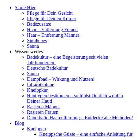
Starte Hier
Pflege für Dein Gesicht
Pflege für Deinen Körper
Badezusätze
Haar – Entfernung Frauen
Haar – Entfernung Männer
Sinnliches
Sauna
Wissenswertes
Badekultur – eine Begeisterung seit vielen
Jahrhunderten!
Deutsche Badekultur
Sauna
Dampfbad – Wirkung und Nutzen!
Infrarotkabine
Kneippkur
Hauttypen bestimmen – so fühlst Du dich wohl in
Deiner Haut!
Rasieren Männer
Rasieren Frauen
Dauerhafte Haarentfernung – Entdecke alle Methoden!
Blog
Kneippen
Kneippsche Güsse – eine einfache Anleitung für