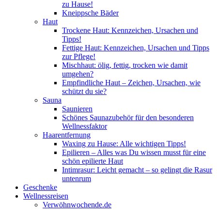
zu Hause!
Kneippsche Bäder
Haut
Trockene Haut: Kennzeichen, Ursachen und
Tipps!
Fettige Haut: Kennzeichen, Ursachen und Tipps
zur Pflege!
Mischhaut: ölig, fettig, trocken wie damit
umgehen?
Empfindliche Haut – Zeichen, Ursachen, wie
schützt du sie?
Sauna
Saunieren
Schönes Saunazubehör für den besonderen
Wellnessfaktor
Haarentfernung
Waxing zu Hause: Alle wichtigen Tipps!
Epilieren – Alles was Du wissen musst für eine
schön epilierte Haut
Intimrasur: Leicht gemacht – so gelingt die Rasur
untenrum
Geschenke
Wellnessreisen
Verwöhnwochende.de